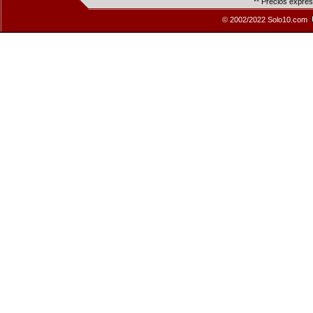
** Precios expre
© 2002/2022 Solo10.com