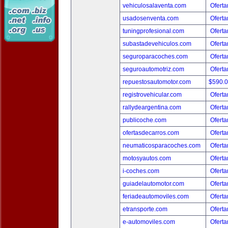
vehiculosalaventa.com
Oferta
usadosenventa.com
Oferta
tuningprofesional.com
Oferta
subastadevehiculos.com
Oferta
seguroparacoches.com
Oferta
seguroautomotriz.com
Oferta
repuestosautomotor.com
$590.
registrovehicular.com
Oferta
rallydeargentina.com
Oferta
publicoche.com
Oferta
ofertasdecarros.com
Oferta
neumaticosparacoches.com
Oferta
motosyautos.com
Oferta
i-coches.com
Oferta
guiadelautomotor.com
Oferta
feriadeautomoviles.com
Oferta
etransporte.com
Oferta
e-automoviles.com
Oferta