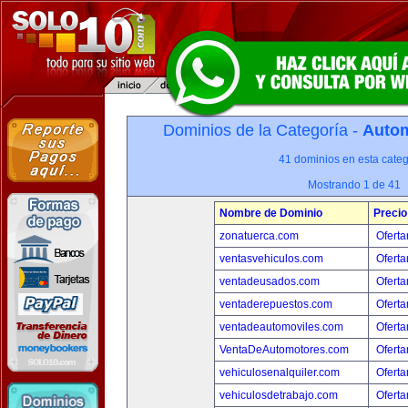
Dominios de la Categoría -
Autom
41 dominios en esta categ
Mostrando 1 de 41
Nombre de Dominio
Precio
zonatuerca.com
Oferta
ventasvehiculos.com
Oferta
ventadeusados.com
Oferta
ventaderepuestos.com
Oferta
ventadeautomoviles.com
Oferta
VentaDeAutomotores.com
Oferta
vehiculosenalquiler.com
Oferta
vehiculosdetrabajo.com
Oferta