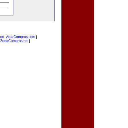
om
|
AreaCompras.com
|
|
ZonaCompras.net
|