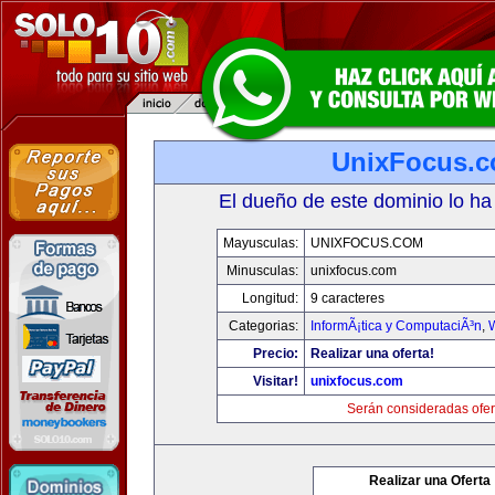
UnixFocus.
El dueño de este dominio lo ha
Mayusculas:
UNIXFOCUS.COM
Minusculas:
unixfocus.com
Longitud:
9 caracteres
Categorias:
InformÃ¡tica y ComputaciÃ³n
,
Precio:
Realizar una oferta!
Visitar!
unixfocus.com
Serán consideradas ofer
Realizar una Oferta