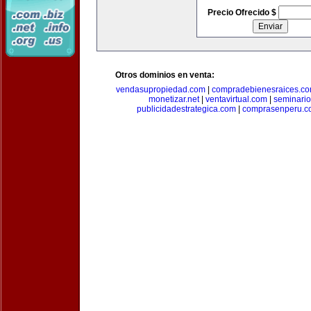
Precio Ofrecido $
Otros dominios en venta:
vendasupropiedad.com
|
compradebienesraices.c
monetizar.net
|
ventavirtual.com
|
seminari
publicidadestrategica.com
|
comprasenperu.c