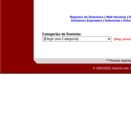
Registro de Dominios
|
Web Hosting
|
D
Dominios Expirados
|
Industrias
|
Indu
Categorías de Dominio:
[Pág. princi
** Precios expre
© 2002/2022 Solo10.com