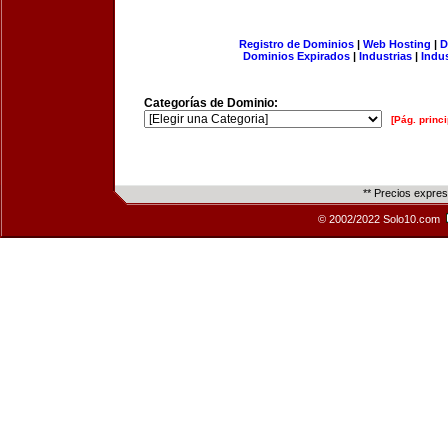
Registro de Dominios
|
Web Hosting
|
D
Dominios Expirados
|
Industrias
|
Indu
Categorías de Dominio:
[Pág. princi
** Precios expre
© 2002/2022 Solo10.com