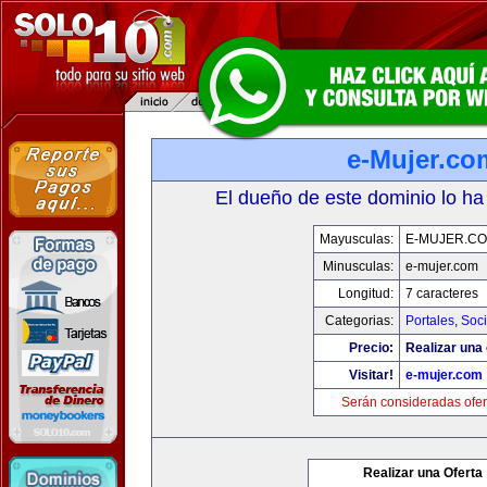
e-Mujer.co
El dueño de este dominio lo ha
Mayusculas:
E-MUJER.C
Minusculas:
e-mujer.com
Longitud:
7 caracteres
Categorias:
Portales
,
Soc
Precio:
Realizar una 
Visitar!
e-mujer.com
Serán consideradas ofer
Realizar una Oferta