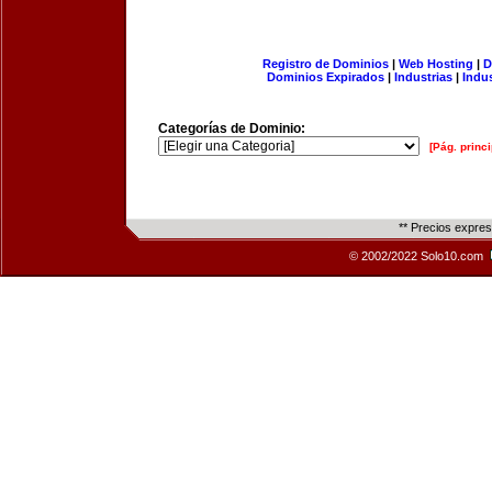
Registro de Dominios
|
Web Hosting
|
D
Dominios Expirados
|
Industrias
|
Indu
Categorías de Dominio:
[Pág. princi
** Precios expre
© 2002/2022 Solo10.com