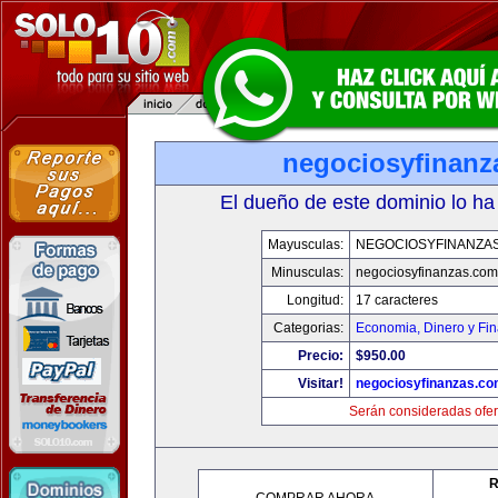
negociosyfinanz
El dueño de este dominio lo ha
Mayusculas:
NEGOCIOSYFINANZA
Minusculas:
negociosyfinanzas.com
Longitud:
17 caracteres
Categorias:
Economia, Dinero y Fi
Precio:
$950.00
Visitar!
negociosyfinanzas.c
Serán consideradas ofer
R