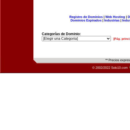
Registro de Dominios
|
Web Hosting
|
D
Dominios Expirados
|
Industrias
|
Indu
Categorías de Dominio:
[Pág. princi
** Precios expre
© 2002/2022 Solo10.com