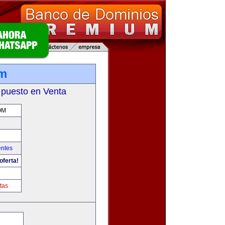
om
 puesto en Venta
OM
entes
oferta!
m
tas