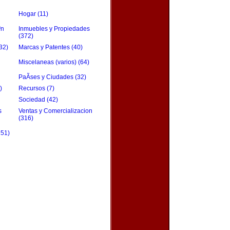
Hogar (11)
³n
Inmuebles y Propiedades
(372)
32)
Marcas y Patentes (40)
Miscelaneas (varios) (64)
PaÃ­ses y Ciudades (32)
)
Recursos (7)
Sociedad (42)
s
Ventas y Comercializacion
(316)
151)