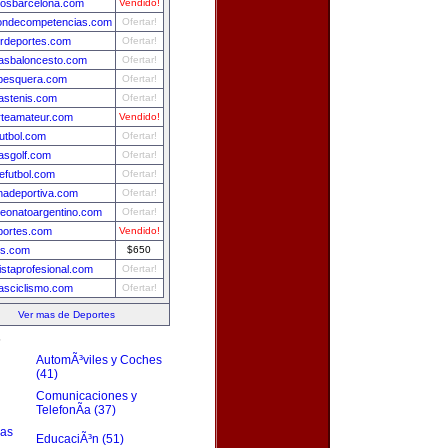
tosbarcelona.com
Vendido!
iondecompetencias.com
Ofertar!
rdeportes.com
Ofertar!
iasbaloncesto.com
Ofertar!
pesquera.com
Ofertar!
iastenis.com
Ofertar!
rteamateur.com
Vendido!
utbol.com
Ofertar!
iasgolf.com
Ofertar!
futbol.com
Ofertar!
nadeportiva.com
Ofertar!
eonatoargentino.com
Ofertar!
portes.com
Vendido!
is.com
$650
listaprofesional.com
Ofertar!
iasciclismo.com
Ofertar!
Ver mas de Deportes
s
AutomÃ³viles y Coches
(41)
Comunicaciones y
TelefonÃ­a (37)
zas
EducaciÃ³n (51)