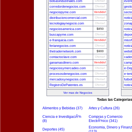
bolsasindustriales.com
Ofertar!
even
corredordenegocios.com
Ofertar!
gest
negociopyme.com
Vendido!
secto
distribucioncomercial.com
Ofertar!
notic
tecnologiaynegocio.com
Ofertar!
zona
negociosamerica.com
$850
notic
buscapyme.com
Ofertar!
depo
e-franquicia.com
Vendido!
missf
ferianegocios.com
Ofertar!
notic
thetradernetwork.com
$900
webde
contactoclave.com
Ofertar!
cade
ganamasdinero.com
Vendido!
camp
negociosymercadeo.com
Ofertar!
e-De
procesosdenegocios.com
Ofertar!
e-ten
mercadosynegocios.com
Ofertar!
futbo
RegistroDePatentes.es
Ofertar!
notic
Ver mas de Negocios
Todas las Categoria
Alimentos y Bebidas (37)
Artes y Cultura (26)
Ciencia e InvestigaciÃ³n
Compras y Comercio
(8)
ElectrÃ³nico (341)
Economia, Dinero y Finan
Deportes (45)
(113)