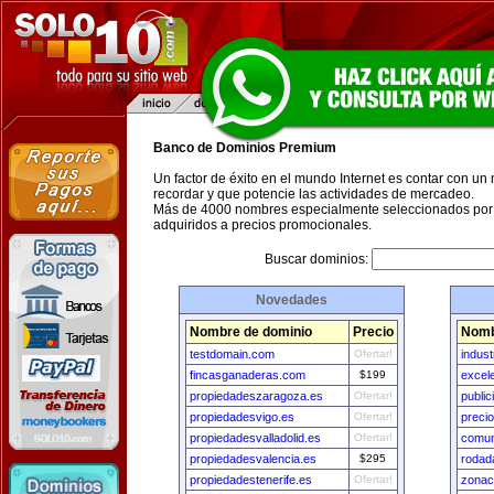
Banco de Dominios Premium
Un factor de éxito en el mundo Internet es contar con un
recordar y que potencie las actividades de mercadeo.
Más de 4000 nombres especialmente seleccionados por 
adquiridos a precios promocionales.
Buscar dominios:
Novedades
Nombre de dominio
Precio
Nomb
testdomain.com
Ofertar!
indus
fincasganaderas.com
$199
excel
propiedadeszaragoza.es
Ofertar!
publi
propiedadesvigo.es
Ofertar!
preci
propiedadesvalladolid.es
Ofertar!
comun
propiedadesvalencia.es
$295
rodad
propiedadestenerife.es
Ofertar!
zonac