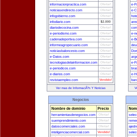
informacionpractica.com
Ofertar!
e-P
noticiasendirecto.com
Ofertar!
e-C
infogobierno.com
Ofertar!
hot
infodiario.com
$2,000
are
diariodecocina.com
Ofertar!
com
e-periodismo.com
Ofertar!
e-n
cadenadeportiva.com
Ofertar!
e-Br
informeagropecuario.com
Ofertar!
deu
noticiasbaloncesto.com
Ofertar!
Dom
e-Datos.com
Ofertar!
arg
tecnologiasdelainformacion.com
Ofertar!
e-P
e-periodicos.com
Ofertar!
bra
e-diarios.com
Ofertar!
e-H
revistaempleo.com
Vendido!
bar
Ver mas de InformaciÃ³n Y Noticias
V
Negocios
Nombre de dominio
Precio
Nomb
herramientasdenegocios.com
Ofertar!
sele
suemprendimiento.com
Ofertar!
remer
datoscomerciales.com
Ofertar!
ajedr
inteligenciacomercial.com
Vendido!
sele