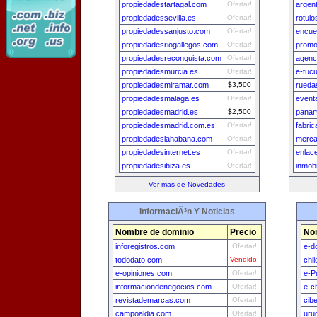
propiedadestartagal.com
Ofertar!
argen
propiedadessevilla.es
Ofertar!
rotul
propiedadessanjusto.com
Ofertar!
encue
propiedadesriogallegos.com
Ofertar!
promo
propiedadesreconquista.com
Ofertar!
agenc
propiedadesmurcia.es
Ofertar!
e-tuc
propiedadesmiramar.com
$3,500
rueda
propiedadesmalaga.es
Ofertar!
event
propiedadesmadrid.es
$2,500
panam
propiedadesmadrid.com.es
Ofertar!
fabri
propiedadeslahabana.com
Ofertar!
merca
propiedadesinternet.es
Ofertar!
enlac
propiedadesibiza.es
Ofertar!
inmob
Ver mas de Novedades
InformaciÃ³n Y Noticias
Nombre de dominio
Precio
No
inforegistros.com
Ofertar!
e-d
tododato.com
Vendido!
chi
e-opiniones.com
Ofertar!
e-P
informaciondenegocios.com
Ofertar!
e-c
revistademarcas.com
Ofertar!
cib
campoaldia.com
Ofertar!
uru