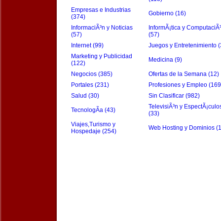
Empresas e Industrias
Gobierno (16)
(374)
InformaciÃ³n y Noticias
InformÃ¡tica y ComputaciÃ
(57)
(57)
Internet (99)
Juegos y Entretenimiento (
Marketing y Publicidad
Medicina (9)
(122)
Negocios (385)
Ofertas de la Semana (12)
Portales (231)
Profesiones y Empleo (169
Salud (30)
Sin Clasificar (982)
TelevisiÃ³n y EspectÃ¡culo
TecnologÃ­a (43)
(33)
Viajes,Turismo y
Web Hosting y Dominios (
Hospedaje (254)