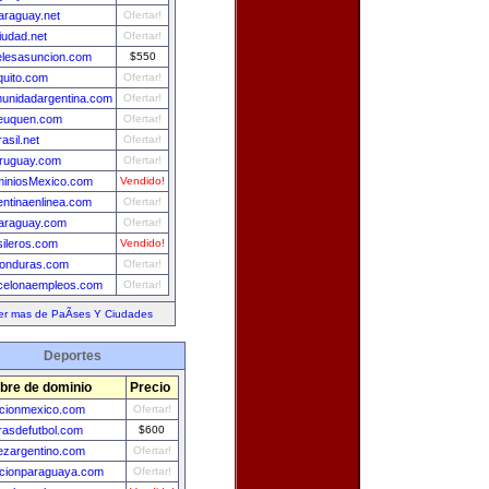
araguay.net
Ofertar!
iudad.net
Ofertar!
elesasuncion.com
$550
quito.com
Ofertar!
unidadargentina.com
Ofertar!
euquen.com
Ofertar!
asil.net
Ofertar!
ruguay.com
Ofertar!
iniosMexico.com
Vendido!
entinaenlinea.com
Ofertar!
araguay.com
Ofertar!
sileros.com
Vendido!
onduras.com
Ofertar!
celonaempleos.com
Ofertar!
er mas de PaÃ­ses Y Ciudades
Deportes
re de dominio
Precio
ccionmexico.com
Ofertar!
asdefutbol.com
$600
ezargentino.com
Ofertar!
ccionparaguaya.com
Ofertar!