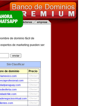
 nombre de dominio fácil de
expertos de marketing pueden ser
Sin Clasificar
re de dominio
Precio
triamexico.com
Ofertar!
enciaprofesional.com
Ofertar!
cidadparaguay.com
Ofertar!
osdeoferta.com
Ofertar!
idadchile.com
Ofertar!
adenegociosvirtual.com
Ofertar!
lientes.com
Ofertar!