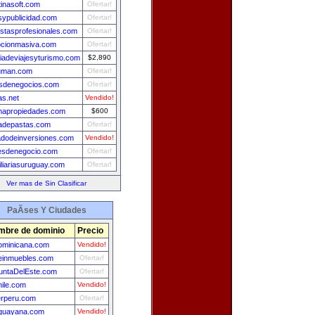
tinasoft.com
Ofertar!
osypublicidad.com
Ofertar!
stasprofesionales.com
Ofertar!
cionmasiva.com
Ofertar!
iadeviajesyturismo.com
$2,890
uman.com
Ofertar!
sdenegocios.com
Ofertar!
as.net
Vendido!
apropiedades.com
$600
cadepastas.com
Ofertar!
dodeinversiones.com
Vendido!
esdenegocio.com
Ofertar!
iliariasuruguay.com
Ofertar!
Ver mas de Sin Clasificar
PaÃ­ses Y Ciudades
mbre de dominio
Precio
ominicana.com
Vendido!
leinmuebles.com
Ofertar!
untaDelEste.com
Ofertar!
hile.com
Vendido!
erperu.com
Ofertar!
guayana.com
Vendido!